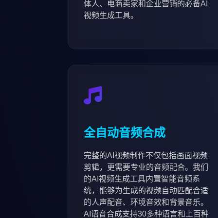
体人、电商卖家和企业营销的必备AI
视频生成工具。
全自动音频合成
完整的AI视频制作不仅包括画面视频
剪辑，更需要专业的音频配合。我们
的AI视频生成工具内置智能音频系
统，能够为生成的视频自动匹配合适
的人声配音、环境音效和背景音乐。
AI语音合成支持30多种语言和上百种