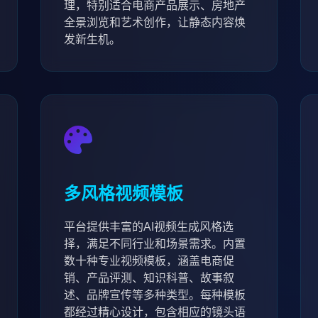
理，特别适合电商产品展示、房地产
全景浏览和艺术创作，让静态内容焕
发新生机。
多风格视频模板
平台提供丰富的AI视频生成风格选
择，满足不同行业和场景需求。内置
数十种专业视频模板，涵盖电商促
销、产品评测、知识科普、故事叙
述、品牌宣传等多种类型。每种模板
都经过精心设计，包含相应的镜头语