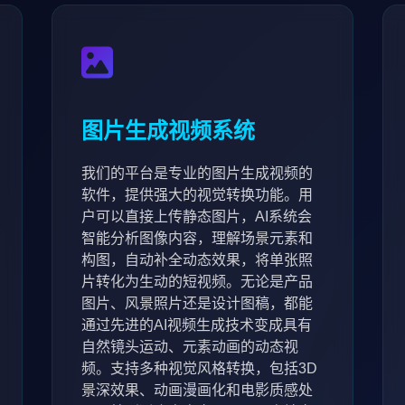
图片生成视频系统
我们的平台是专业的图片生成视频的
软件，提供强大的视觉转换功能。用
户可以直接上传静态图片，AI系统会
智能分析图像内容，理解场景元素和
构图，自动补全动态效果，将单张照
片转化为生动的短视频。无论是产品
图片、风景照片还是设计图稿，都能
通过先进的AI视频生成技术变成具有
自然镜头运动、元素动画的动态视
频。支持多种视觉风格转换，包括3D
景深效果、动画漫画化和电影质感处