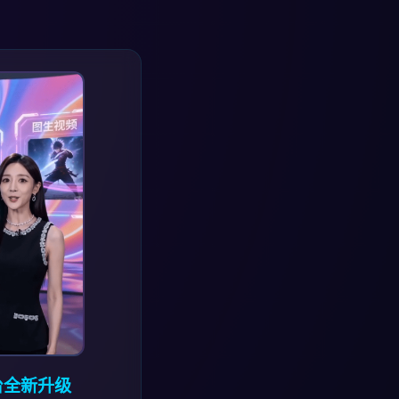
台全新升级