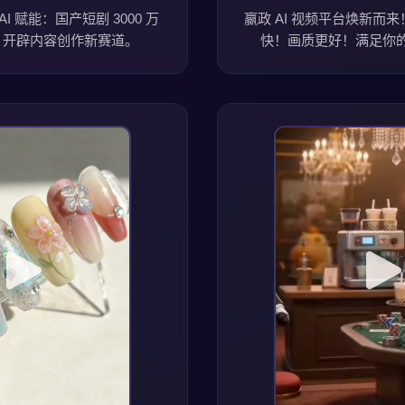
I 赋能：国产短剧 3000 万
嬴政 AI 视频平台焕新而
亿，开辟内容创作新赛道。
快！画质更好！满足你