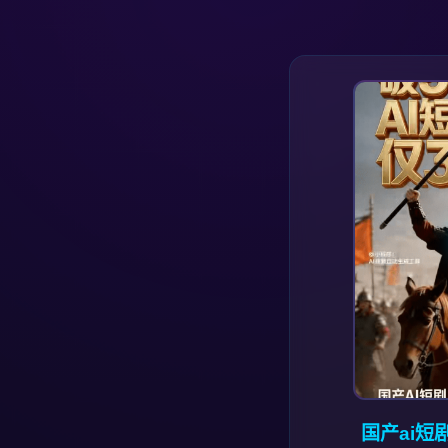
国产ai短