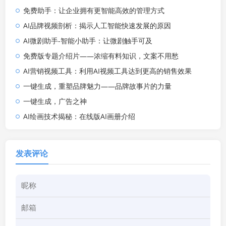
免费助手：让企业拥有更智能高效的管理方式
AI品牌视频剖析：揭示人工智能快速发展的原因
AI微剧助手-智能小助手：让微剧触手可及
免费版专题介绍片——浓缩有料知识，文案不用愁
AI营销视频工具：利用AI视频工具达到更高的销售效果
一键生成，重塑品牌魅力——品牌故事片的力量
一键生成，广告之神
AI绘画技术揭秘：在线版AI画册介绍
发表评论