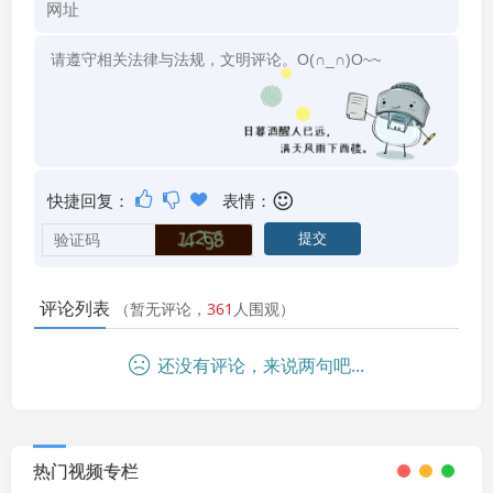
快捷回复：
表情：
评论列表
（暂无评论，
361
人围观）
还没有评论，来说两句吧...
热门视频专栏